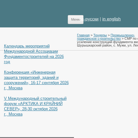
Перейти к содержимому
по-русски
|
in english
Меню
АНОНС
Главная
>
Тендеры
>
Промышленно-
гражданское строительство
> СМР по 
усиление конструкций фундамента жи
Шурышкарский район, с. Мужи, ул. Ле
Календарь мероприятий
Международной Ассоциации
Фундаментостроителей на 2026
год
Конференция «Инженерная
защита территорий, зданий и
сооружений», 16-17 сентября 2026
г., Москва
V Международный строительный
форум «АРКТИКА И КРАЙНИЙ
СЕВЕР», 28-30 октября 2026
г., Москва
ТЕНДЕРЫ ПО ОТРАСЛЯМ